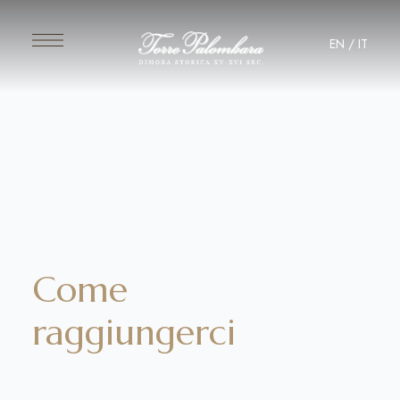
EN
/
IT
Come
raggiungerci